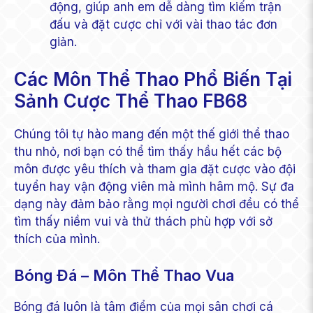
động, giúp anh em dễ dàng tìm kiếm trận
đấu và đặt cược chỉ với vài thao tác đơn
giản.
Các Môn Thể Thao Phổ Biến Tại
Sảnh Cược Thể Thao FB68
Chúng tôi tự hào mang đến một thế giới thể thao
thu nhỏ, nơi bạn có thể tìm thấy hầu hết các bộ
môn được yêu thích và tham gia đặt cược vào đội
tuyển hay vận động viên mà mình hâm mộ. Sự đa
dạng này đảm bảo rằng mọi người chơi đều có thể
tìm thấy niềm vui và thử thách phù hợp với sở
thích của mình.
Bóng Đá – Môn Thể Thao Vua
Bóng đá luôn là tâm điểm của mọi sân chơi cá