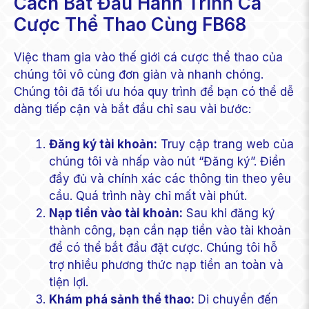
Cách Bắt Đầu Hành Trình Cá
Cược Thể Thao Cùng FB68
Việc tham gia vào thế giới cá cược thể thao của
chúng tôi vô cùng đơn giản và nhanh chóng.
Chúng tôi đã tối ưu hóa quy trình để bạn có thể dễ
dàng tiếp cận và bắt đầu chỉ sau vài bước:
Đăng ký tài khoản:
Truy cập trang web của
chúng tôi và nhấp vào nút “Đăng ký”. Điền
đầy đủ và chính xác các thông tin theo yêu
cầu. Quá trình này chỉ mất vài phút.
Nạp tiền vào tài khoản:
Sau khi đăng ký
thành công, bạn cần nạp tiền vào tài khoản
để có thể bắt đầu đặt cược. Chúng tôi hỗ
trợ nhiều phương thức nạp tiền an toàn và
tiện lợi.
Khám phá sảnh thể thao:
Di chuyển đến