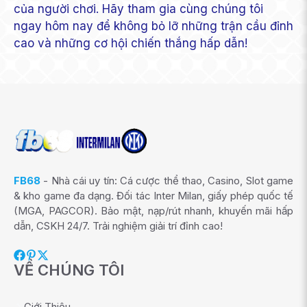
của người chơi. Hãy tham gia cùng chúng tôi
ngay hôm nay để không bỏ lỡ những trận cầu đỉnh
cao và những cơ hội chiến thắng hấp dẫn!
FB68
- Nhà cái uy tín: Cá cược thể thao, Casino, Slot game
& kho game đa dạng. Đối tác Inter Milan, giấy phép quốc tế
(MGA, PAGCOR). Bảo mật, nạp/rút nhanh, khuyến mãi hấp
dẫn, CSKH 24/7. Trải nghiệm giải trí đỉnh cao!
VỀ CHÚNG TÔI
Giới Thiệu