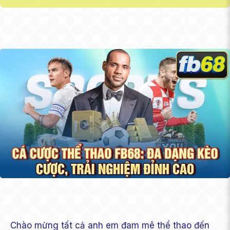
Chào mừng tất cả anh em đam mê thể thao đến