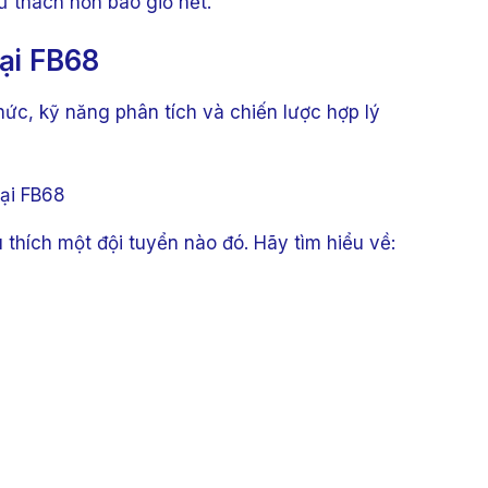
ử thách hơn bao giờ hết.
ại FB68
hức, kỹ năng phân tích và chiến lược hợp lý
 thích một đội tuyển nào đó. Hãy tìm hiểu về: