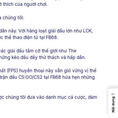
 thích của người chơi.
 chúng tôi:
n này. Với hàng loạt giải đấu lớn như LCK,
 thể thao điện tử tại FB68.
ác giải đấu tầm cỡ thế giới như The
 những kèo đấu đầy thử thách và hấp dẫn.
hất (FPS) huyền thoại này vẫn giữ vững vị thế
ác trận đấu CS:GO/CS2 tại FB68 hứa hẹn những
←
được chúng tôi đưa vào danh mục cá cược, đảm
Nội dung