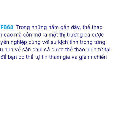
 FB68
. Trong những năm gần đây, thể thao
ỉnh cao mà còn mở ra một thị trường cá cược
yên nghiệp cùng với sự kịch tính trong từng
u hơn về sân chơi cá cược thể thao điện tử tại
ể bạn có thể tự tin tham gia và giành chiến