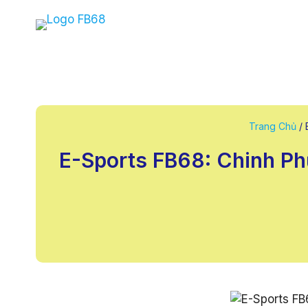
Chuyển
đến
nội
dung
Trang Chủ
Thể Thao
Game Bài
Bắn Cá
Trang Chủ
/
E-Sports FB68: Chinh P