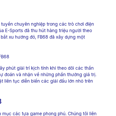
 tuyển chuyên nghiệp trong các trò chơi điện
a E-Sports đã thu hút hàng triệu người theo
m bắt xu hướng đó, FB68 đã xây dựng một
 phút giải trí kịch tính khi theo dõi các thần
ự đoán và nhận về những phần thưởng giá trị.
 liên tục diễn biến các giải đấu lớn nhỏ trên
8
h mục các tựa game phong phú. Chúng tôi liên