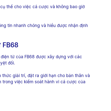
cụ thể cho việc cá cược và không bao giờ
hông tin nhanh chóng và hiểu được nhận định
ử FB68
o điện tử của FB68 được xây dựng với các
yệt đối.
hức giải trí, đặt ra giới hạn cho bản thân và
 trong việc kiểm soát hành vi cá cược của