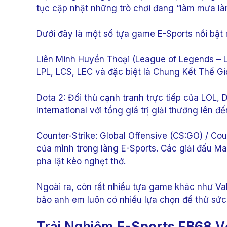
tục cập nhật những trò chơi đang “làm mưa làm
Dưới đây là một số tựa game E-Sports nổi bật 
Liên Minh Huyền Thoại (League of Legends – 
LPL, LCS, LEC và đặc biệt là Chung Kết Thế Gi
Dota 2: Đối thủ cạnh tranh trực tiếp của LOL,
International với tổng giá trị giải thưởng lên
Counter-Strike: Global Offensive (CS:GO) / Co
của mình trong làng E-Sports. Các giải đấu Ma
pha lật kèo nghẹt thở.
Ngoài ra, còn rất nhiều tựa game khác như Va
bảo anh em luôn có nhiều lựa chọn để thử sức
Trải Nghiệm
E-Sports FB68
Vớ