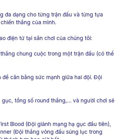
ng đa dạng cho từng trận đấu và từng tựa
 chiến thắng của mình.
o điện tử tại sân chơi của chúng tôi:
 thắng chung cuộc trong một trận đấu (có thể
a để cân bằng sức mạnh giữa hai đội. Đội
 gục, tổng số round thắng,… và người chơi sẽ
irst Blood (Đội giành mạng hạ gục đầu tiên),
Winner (Đội thắng vòng đấu súng lục trong