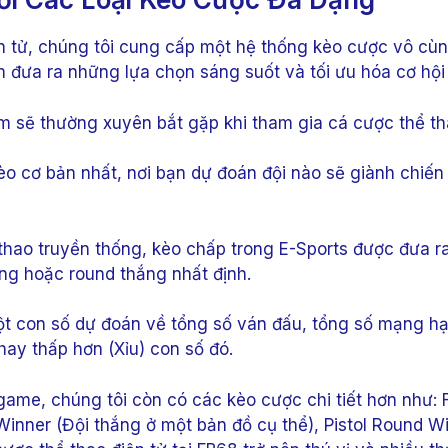
n tử, chúng tôi cung cấp một hệ thống kèo cược vô cù
m đưa ra những lựa chọn sáng suốt và tối ưu hóa cơ hội
m sẽ thường xuyên bắt gặp khi tham gia cá cược thể tha
èo cơ bản nhất, nơi bạn dự đoán đội nào sẽ giành chiến
thao truyền thống, kèo chấp trong E-Sports được đưa r
ng hoặc round thắng nhất định.
một con số dự đoán về tổng số ván đấu, tổng số mạng hạ
hay thấp hơn (Xỉu) con số đó.
ame, chúng tôi còn có các kèo cược chi tiết hơn như: F
p Winner (Đội thắng ở một bản đồ cụ thể), Pistol Round 