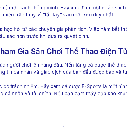
ent) một cách thông minh. Hãy xác định một ngân sách 
 nhiều trận thay vì “tất tay” vào một kèo duy nhất.
và học hỏi từ các chuyên gia phân tích. Việc nắm bắt t
âu sắc hơn trước khi đưa ra quyết định.
Tham Gia Sân Chơi Thể Thao Điện T
 của người chơi lên hàng đầu. Nền tảng cá cược thể tha
g tin cá nhân và giao dịch của bạn đều được bảo vệ tu
 có trách nhiệm. Hãy xem cá cược E-Sports là một hình t
 cá nhân và tài chính. Nếu bạn cảm thấy gặp khó khăn