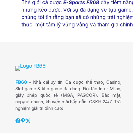
Thế giới cá cược
E-Sports FB68
đầy tiềm năng
những kèo cược. Với sự đa dạng về tựa game, p
chúng tôi tin rằng bạn sẽ có những trải nghiệm
thức, một tâm lý vững vàng và tham gia chinh
FB68
- Nhà cái uy tín: Cá cược thể thao, Casino,
Slot game & kho game đa dạng. Đối tác Inter Milan,
giấy phép quốc tế (MGA, PAGCOR). Bảo mật,
nạp/rút nhanh, khuyến mãi hấp dẫn, CSKH 24/7. Trải
nghiệm giải trí đỉnh cao!